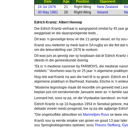
Date
Age
Position
Opponent
24 Jul 1976
21
Right Wing
New Zealand
Ki
30 May 1981
26
Right Wing
Ireland
Ne
Edrich Krantz: Albert Heenop
Die Edrich Krantz-verhaal is aangrypend omdat hy 45 jaar gel
weggelaat vir die daaropvolgende toets...
Dit was ‘n gevoelige knou vir die 21-jarige vleuel, en hy sou ee
Krantz sou nietemin sy merk laat in SA rugby en die feit da
om die teleurstelling van 1976 te oorkom.
Dit was juis as gevolg van sy loopbaan dat dr Edrich Krantz 
steeds in die geneeskunde doenig.
“Ek is ‘n mediese navorser by FARMOVS, die mediese navorsin
middels.” Voorheen was hy vir 25 jaar ‘n algemene praktisyn
Nog iets wat Krantz na aan die hart lê is sy gesin. Edrich en 
algemene praktisyn in Barrhead, Kanada; Elsche is ‘n wisku
“Moderne tegnologie maak dit moontlik om gereeld met Leonar
beplan juis om eerskomende Januarie weer as ‘n familie sa
Leonard het, soos sy pa, vir die Vrystaatse laerskool- en h
Edrich Krantz is op 10 Augustus 1954 in Senekal gebore, ma
dekade vroeër reeds posgevat, toe sy pa die agtjarige Edric
“Die ongelooflike atmosfeer en
Mannetjies Roux
se twee onve
Krantz sou sy eerste smakie van groen en goud 13 jaar later 
sou Springboklegendes oplewer, soos
Theuns Stofberg
,
Gys