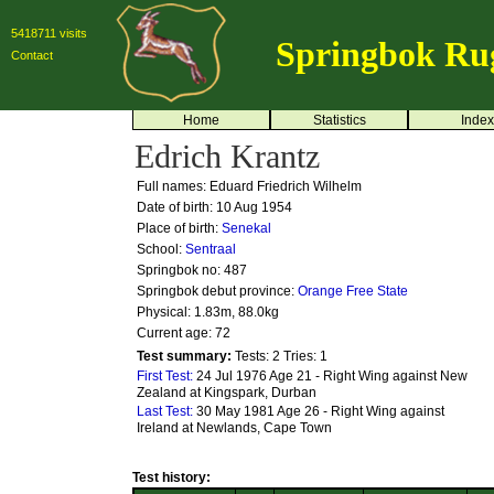
5418711 visits
Springbok Ru
Contact
Home
Statistics
Index
Edrich Krantz
Full names: Eduard Friedrich Wilhelm
Date of birth: 10 Aug 1954
Place of birth:
Senekal
School:
Sentraal
Springbok no:
487
Springbok debut province:
Orange Free State
Physical: 1.83m, 88.0kg
Current age: 72
Test summary:
Tests: 2
Tries: 1
First Test:
24 Jul 1976 Age 21 - Right Wing against New
Zealand at Kingspark, Durban
Last Test:
30 May 1981 Age 26 - Right Wing against
Ireland at Newlands, Cape Town
Test history: