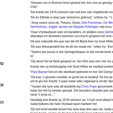
“Hoewel ons in Buenos Aires geland het, kon ons as gevolg 
Chili.”
Toe breek die 1976-seisoen aan wat een van ongekende hoog
“Ek en Elfreda is daai jaar verloof en getroud,” onthou hy. 
“Jong ouens soos ek, Theuns, Gysie,
Dirk Froneman
,
De We
Germishuys
,
Joggie Jansen
en
Klippies Kritzinger
, wat soos 
“Daai Vrystaatspan was vol karakters, en platjies soos
Gerri
sidesteps en dummies wanneer ons touch gespeel het voor 
Dit was natuurlik die jaar van die All Black-toer na Suid-Afri
“Ek was teleurgesteld toe ek dit nie maak nie,” erken hy. “K
“Tydens die pouse is die Springbokspan vir die eerste toets
is!
“Op skool het ek flank gespeel en Jan Ellis was een van my g
952
Krantz vier sy toetsbuiging met Suid-Afrika se naelbyt-oorwi
“
Paul Bayvel
het om die steelkant gebreek en toe Sid Going 
“Dit was ‘n grootse oomblik, te groot om te beskryf. Ek het op 
om te glo toe Krantz ‘n paar weke later uitgelaat is uit die Sp
932
“Tussen die lyne was dit duidlelik dat
Chris Pope
geoormerk w
maar toe het hy beseer geraak. Die keurders daardie jare wa
veral ‘n jong ou...”
Gelukkig kon Krantz sy 1976-seisoen op ‘n hoë noot afsluit m
913
nadat bykans die hele Vrystaat-span hanteer het.
“Ek het nooit werklik besef hoe lank daai drie was nie, tod