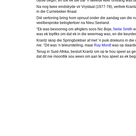
Gysie begin, en toe ek die bal ‘n tweede keer ontvang was di
Na nog twee eindstryde vir Vrystaat (1977-78), vertrek Krantz 
in die Curriebeker-finaal.
Dié vertoning bring hom opnuut onder die aandag van die nas
veelbesproke betogtertoer na Nieu-Seeland.
“Ek was bevoorreg om afrigters soos Nic Boje,
Nelie Smith
en
was ek topfiks om dat ek in die weermag was, en die keurders
Krantz skop die Springboktoer af met ‘n puik driekuns in die 
nie. “Dit was ‘n teleurstelling, maar
Ray Mordt
was op daardie
Terug in Suid-Afrika, besluit Krantz om op te hou speel as g
dat dit nie moontlik sou wees om aan te hou speel as ek begi