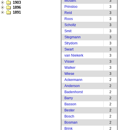
Mostert
3
1903
Prinsloo
3
1896
1891
Reid
3
Roos
3
Scholtz
3
Smit
3
Stegmann
3
Strydom
3
Swart
3
van Niekerk
3
Visser
3
Walker
3
Wiese
3
Ackermann
2
Anderson
2
Badenhorst
2
Barry
2
Basson
2
Bester
2
Bosch
2
Bosman
2
Brink
2