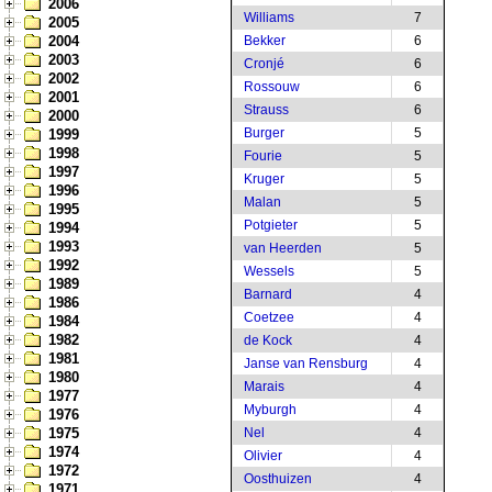
2006
Williams
7
2005
2004
Bekker
6
2003
Cronjé
6
2002
Rossouw
6
2001
Strauss
6
2000
Burger
5
1999
1998
Fourie
5
1997
Kruger
5
1996
Malan
5
1995
Potgieter
5
1994
1993
van Heerden
5
1992
Wessels
5
1989
Barnard
4
1986
Coetzee
4
1984
1982
de Kock
4
1981
Janse van Rensburg
4
1980
Marais
4
1977
Myburgh
4
1976
1975
Nel
4
1974
Olivier
4
1972
Oosthuizen
4
1971