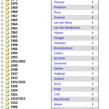
Pienaar
4
1970
Pretorius
4
1969
1968
Roux
4
1967
Snyman
4
1965
van den Berg
4
1964
van der Westhuizen
4
1963
1962
Viljoen
4
1961
Visagie
4
1960
Andrews
3
1958
Bezuidenhout
3
1956
1955
Cilliers
3
1953
de Klerk
3
1951/1952
Devenish
3
1949
Gerber
3
1938
1937
Hattingh
3
1933
Joubert
3
1931/1932
Koch
3
1928
Krige
3
1924
Luyt
3
1921
1912/1913
MacDonald
3
1910
Meyer
3
1906