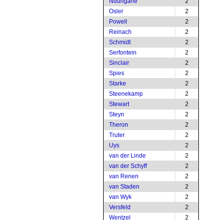
Ndungane
2
Osler
2
Powell
2
Reinach
2
Schmidt
2
Serfontein
2
Sinclair
2
Spies
2
Starke
2
Steenekamp
2
Stewart
2
Steyn
2
Theron
2
Truter
2
Uys
2
van der Linde
2
van der Schyff
2
van Renen
2
van Staden
2
van Wyk
2
Versfeld
2
Wentzel
2