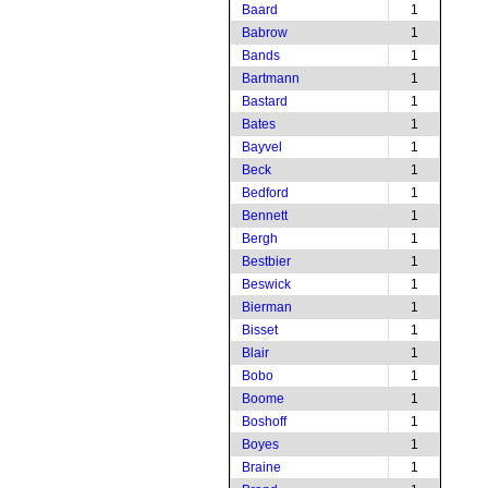
Baard
1
Babrow
1
Bands
1
Bartmann
1
Bastard
1
Bates
1
Bayvel
1
Beck
1
Bedford
1
Bennett
1
Bergh
1
Bestbier
1
Beswick
1
Bierman
1
Bisset
1
Blair
1
Bobo
1
Boome
1
Boshoff
1
Boyes
1
Braine
1