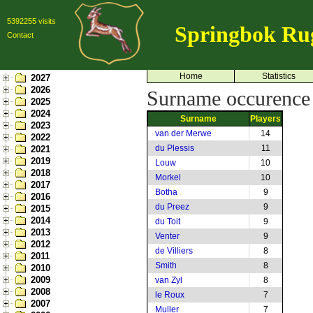
5392255 visits
Springbok Ru
Contact
Home
Statistics
2027
2026
Surname occurence
2025
2024
Surname
Players
2023
van der Merwe
14
2022
du Plessis
11
2021
2019
Louw
10
2018
Morkel
10
2017
Botha
9
2016
du Preez
9
2015
2014
du Toit
9
2013
Venter
9
2012
de Villiers
8
2011
Smith
8
2010
2009
van Zyl
8
2008
le Roux
7
2007
Muller
7