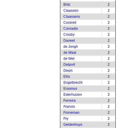
Britz
2
Claassen
2
Claassens
2
Cockrell
2
Conradie
2
Crosby
2
Daneel
2
de Jongh
2
de Waal
2
de Wet
2
Delport
2
Dixon
2
Ellis
2
Engelbrecht
2
Erasmus
2
Esterhuizen
2
Ferreira
2
Francis
2
Froneman
2
Fry
2
Geldenhuys
2