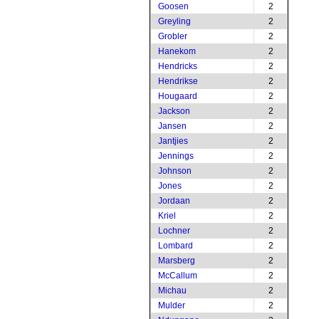
Goosen
2
Greyling
2
Grobler
2
Hanekom
2
Hendricks
2
Hendrikse
2
Hougaard
2
Jackson
2
Jansen
2
Jantjies
2
Jennings
2
Johnson
2
Jones
2
Jordaan
2
Kriel
2
Lochner
2
Lombard
2
Marsberg
2
McCallum
2
Michau
2
Mulder
2