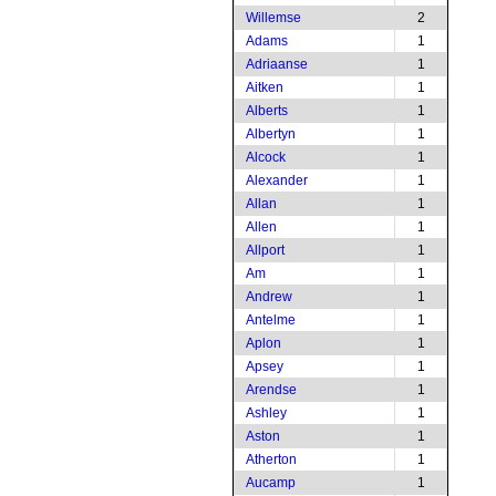
Willemse
2
Adams
1
Adriaanse
1
Aitken
1
Alberts
1
Albertyn
1
Alcock
1
Alexander
1
Allan
1
Allen
1
Allport
1
Am
1
Andrew
1
Antelme
1
Aplon
1
Apsey
1
Arendse
1
Ashley
1
Aston
1
Atherton
1
Aucamp
1