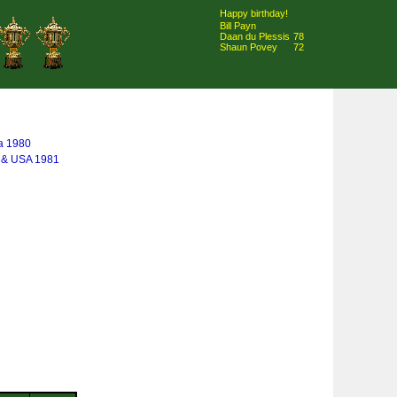
Happy birthday!
Bill Payn
Daan du Plessis
78
Shaun Povey
72
a 1980
 & USA 1981