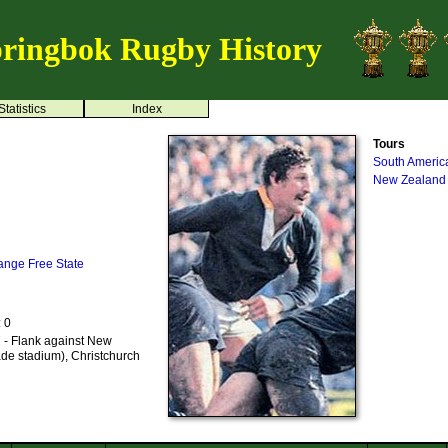
ringbok Rugby History
Statistics
Index
Tours
South Americ
New Zealand
ange Free State
: 0
 - Flank against New
ade stadium), Christchurch