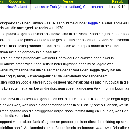
on
Opponent
Venue
Result
k
New Zealand
Lancaster Park (Jade stadium), Christchurch
Lose: 9-14
pringbok-flank Eben Jansen was 16 jaar oud toe ouboet
Joggie
die wind uit die All
oets van die onvergeetlike reeks van 1970.
 die plaaslike germeenskap op Griekwastad in die Noord-Kaap nie juis ’n ophef d
nkamer op die plaas voor die radio gesit en luister na Gerhard Viviers se uitsendi
 media-blootstelling rondom dit, dat ’n mens die ware impak daarvan besef het.
arvan melding gemaak in die saal nie.”
 is die enigste Springbokke wat deur Hoërskool Griekwastad opgelewer is.
 oudste broer, wyle Koot, selfs ’n beter rugbyspeler as hy óf Joggie was.
 vertel hy, “maar het nie die geleenthede gehad wat ek en Joggie gekry het nie.
het nog sy broer, wat verongeluk het, se vier kinders ook aangeneem.
sien Koot en Joggie altwee rugby gespeel het, het ek basies met ’n rugbybal in di
 Hy kon egter net af en toe vir die dorpspan speel, aangesien Pa vir hom ’n boor
ie 1954 in Griekwastad gebore, en het in st.1 vir die o.11b spannetjie begin rugb
gekies was, was van die ander manne reeds in st. 6 en 7,” onthou Jansen, wat in s
teen spanne van die omliggende dorpe, soos Postmasburg en Douglas, was Griekwa
n in die veld stoot.
oggend vir die skool flank of agsteman gespeel, en later dieselfde middag op senter
 opleiding aan 1 Valskermbataljon in Bloemfontein ondergaan, waar wyle Brigadier