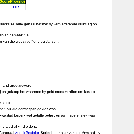
Score
Province
OFS
 Blacks se seile gehaal het met sy verpletterende duikslag op
aarvan gemaak nie.
ng van die wedstryd,” onthou Jansen.
e hand groot geword.
masjien gekoop het waarmee hy geld moes verdien om kos op
y speel.
t. 9 vir die eerstespan gekies was.
stad beperk wat getalle betref, en as ’n speler siek was
 uitgedraf vir die dorp.
-Generaal
André Bestbier
, Springbok-haker van die Vrystaat, sy