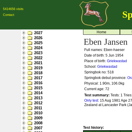
5414656 visits
Sp
Contact
Home
2027
2026
Eben Jansen
2025
2024
Full names: Eben-haeser
2023
Date of birth: 5 Jun 1954
2022
Place of birth:
Griekwastad
2021
School:
Griekwastad
2019
Springbok no:
518
2018
2017
Springbok debut province:
Or
2016
Physical: 1.90m, 106.0kg
2015
Current age: 72
2014
Test summary:
Tests: 1
Tries
2013
Only test:
15 Aug 1981 Age 27
2012
Zealand at Lancaster Park (J
2011
2010
2009
2008
Test history:
2007