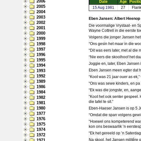
2006
Date
Age
Positi
2005
15 Aug 1981
27
Flan
2004
2003
Eben Jansen: Albert Heenop
2002
Die voormalige Vrystaat- en S
2001
Wayne Cottrell in die eerste t
2000
Volgens die jonger Jansen het
1999
1998
“Ons gesin het maar in die woo
1997
“Dit was eers later, met al die
1996
“Nie eers die skoolhoof het da
1995
Joggie en, later, Eben Jansen
1994
Eben Jansen meen egter dat hul
1993
1992
“Koot was 21 jaar ouer as ek,”
1989
“Ons was sewe kinders, en pa 
1986
“Ek was die jongste, en, aange
1984
“Koot het ook senter gespeel.
1982
die tafel te sit.”
1981
1980
Eben-Haeser Jansen is op 5 Jun
1977
“Omdat die span volgens gewig 
1976
“Hoewel ons kompeterend was 
1975
kon ons beswaarlik ’n eerstespa
1974
“Ek het gereeld op ’n Saterdag
1972
Na skool, het Jansen militêre
1971