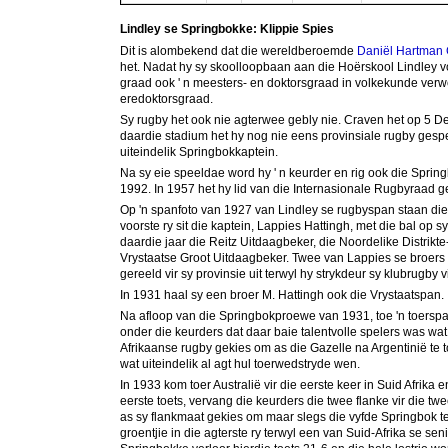
Lindley se Springbokke: Klippie Spies
Dit is alombekend dat die wereldberoemde
Daniël Hartman
het. Nadat hy sy skoolloopbaan aan die Hoërskool Lindley vol
graad ook ' n meesters- en doktorsgraad in volkekunde verw
eredoktorsgraad.
Sy rugby het ook nie agterwee gebly nie. Craven het op 5 D
daardie stadium het hy nog nie eens provinsiale rugby gespe
uiteindelik Springbokkaptein.
Na sy eie speeldae word hy ' n keurder en rig ook die Sprin
1992. In 1957 het hy lid van die Internasionale Rugbyraad g
Op 'n spanfoto van 1927 van Lindley se rugbyspan staan die me
voorste ry sit die kaptein, Lappies Hattingh, met die bal op 
daardie jaar die Reitz Uitdaagbeker, die Noordelike Distrik
Vrystaatse Groot Uitdaagbeker. Twee van Lappies se broers i
gereeld vir sy provinsie uit terwyl hy strykdeur sy klubrugby v
In 1931 haal sy een broer M. Hattingh ook die Vrystaatspan.
Na afloop van die Springbokproewe van 1931, toe 'n toerspa
onder die keurders dat daar baie talentvolle spelers was wat
Afrikaanse rugby gekies om as die Gazelle na Argentinië te t
wat uiteindelik al agt hul toerwedstryde wen.
In 1933 kom toer Australië vir die eerste keer in Suid Afrika
eerste toets, vervang die keurders die twee flanke vir die t
as sy flankmaat gekies om maar slegs die vyfde Springbok te
groentjie in die agterste ry terwyl een van Suid-Afrika se se