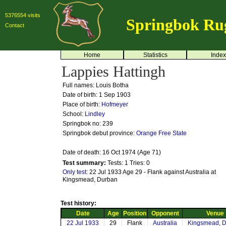
5376554 visits
Springbok Ru
Contact
Home
Statistics
Index
Lappies Hattingh
Full names: Louis Botha
Date of birth: 1 Sep 1903
Place of birth:
Hofmeyer
School:
Lindley
Springbok no:
239
Springbok debut province:
Orange Free State
Date of death: 16 Oct 1974 (Age 71)
Test summary:
Tests: 1
Tries: 0
Only test:
22 Jul 1933 Age 29 - Flank against Australia at
Kingsmead, Durban
Test history:
Date
Age
Position
Opponent
Venue
22 Jul 1933
29
Flank
Australia
Kingsmead, 