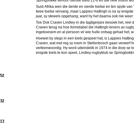
Springbokke verloor hierdie toets 21-6 en die hele lostrio w
Suid-Afrika wen die derde en vierde toetse en ten spyte van 'n
twee toetse vervang, maar Lappies Hattingh is na sy enigste
jaar, sy stewels opgehang, want hy het daarna ook nie weer v
Toe Dok Craven Lindley in die tagtigerjare besoek het, reel
Craven terug na hoe formidabel die Hattingh-broers as rugby
ingeboesem en al persoon vir wie hulle ontsag gehad het, w
Hoewel by slegs in een toets gespeel hat, is Lappies Hatti
Craven, wat met reg sy roem in Stellenbosch gaan verwerf he
verteenwoordig. Hy word uiteindelik in 1974 in die dorp se 
enigste toets te kon speel, Lindley-rugbyklub se Springboktro
952
932
913