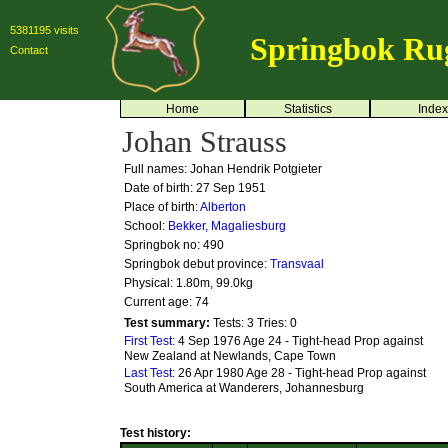
5381195 visits
Springbok Ru
Contact
Home
Statistics
Index
Johan Strauss
Full names: Johan Hendrik Potgieter
Date of birth: 27 Sep 1951
Place of birth:
Alberton
School:
Bekker, Magaliesburg
Springbok no:
490
Springbok debut province:
Transvaal
Physical: 1.80m, 99.0kg
Current age: 74
Test summary:
Tests: 3
Tries: 0
First Test:
4 Sep 1976 Age 24 - Tight-head Prop against
New Zealand at Newlands, Cape Town
Last Test:
26 Apr 1980 Age 28 - Tight-head Prop against
South America at Wanderers, Johannesburg
Test history: