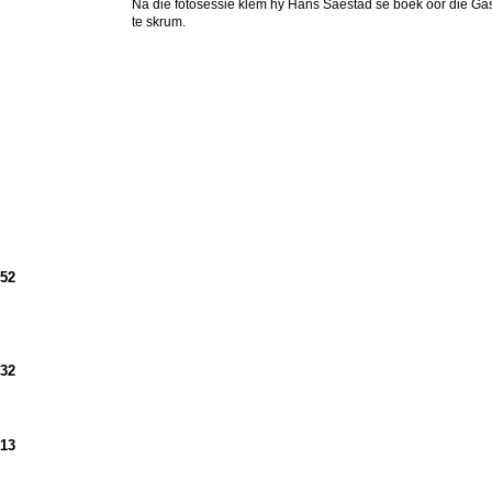
Na die fotosessie klem hy Hans Saestad se boek oor die Gas
te skrum.
952
932
913