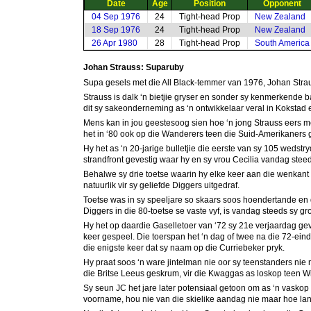
Date
Age
Position
Opponent
04 Sep 1976
24
Tight-head Prop
New Zealand
18 Sep 1976
24
Tight-head Prop
New Zealand
26 Apr 1980
28
Tight-head Prop
South America
Johan Strauss: Suparuby
Supa gesels met die All Black-temmer van 1976, Johan Strau
Strauss is dalk ‘n bietjie gryser en sonder sy kenmerkend
dit sy sakeonderneming as ‘n ontwikkelaar veral in Kokstad e
Mens kan in jou geestesoog sien hoe ‘n jong Strauss eers m
het in ‘80 ook op die Wanderers teen die Suid-Amerikaners
Hy het as ‘n 20-jarige bulletjie die eerste van sy 105 weds
strandfront gevestig waar hy en sy vrou Cecilia vandag stee
Behalwe sy drie toetse waarin hy elke keer aan die wenkant w
natuurlik vir sy geliefde Diggers uitgedraf.
Toetse was in sy speeljare so skaars soos hoendertande en 
Diggers in die 80-toetse se vaste vyf, is vandag steeds sy gr
Hy het op daardie Gaselletoer van ‘72 sy 21e verjaardag g
keer gespeel. Die toerspan het ‘n dag of twee na die 72-ein
die enigste keer dat sy naam op die Curriebeker pryk.
Hy praat soos ‘n ware jintelman nie oor sy teenstanders nie
die Britse Leeus geskrum, vir die Kwaggas as loskop teen W
Sy seun JC het jare later potensiaal getoon om as ‘n vaskop 
voorname, hou nie van die skielike aandag nie maar hoe la