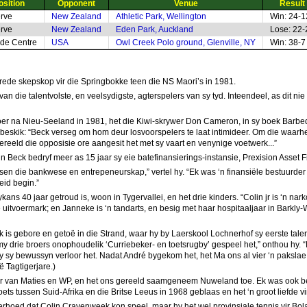
osition
Opponent
Venue
Result
rve
New Zealand
Athletic Park, Wellington
Win: 24-1
rve
New Zealand
Eden Park, Auckland
Lose: 22-
ide Centre
USA
Owl Creek Polo ground, Glenville, NY
Win: 38-7
trede skepskop vir die Springbokke teen die NS Maori’s in 1981.
n die talentvolste, en veelsydigste, agterspelers van sy tyd. Inteendeel, as dit nie
er na Nieu-Seeland in 1981, het die Kiwi-skrywer Don Cameron, in sy boek Barbed W
skik: “Beck verseg om hom deur losvoorspelers te laat intimideer. Om die waarheid
gereeld die opposisie ore aangesit het met sy vaart en venynige voetwerk...”
in Beck bedryf meer as 15 jaar sy eie batefinansierings-instansie, Prexision Asset 
sen die bankwese en entrepeneurskap,” vertel hy. “Ek was ‘n finansiële bestuurde
id begin.”
kans 40 jaar getroud is, woon in Tygervallei, en het drie kinders. “Colin jr is ‘n na
e uitvoermark; en Janneke is ‘n tandarts, en besig met haar hospitaaljaar in Barkly
is gebore en getoë in die Strand, waar hy by Laerskool Lochnerhof sy eerste talentv
y drie broers onophoudelik ‘Curriebeker- en toetsrugby’ gespeel het,” onthou hy. “D
hy sy bewussyn verloor het. Nadat André bygekom het, het Ma ons al vier ‘n pakslae
ë Tagtigerjare.)
er van Maties en WP, en het ons gereeld saamgeneem Nuweland toe. Ek was ook 
oets tussen Suid-Afrika en die Britse Leeus in 1968 geblaas en het ‘n groot liefde v
rhoed dat Colin Cravenweek kon speel, maar hy het wel provinsiale tennis vir Bola