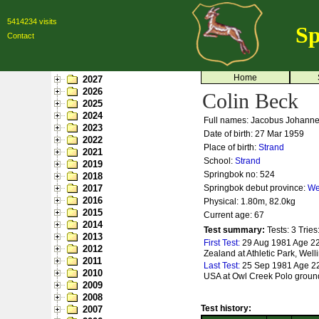
5414234 visits
Sp
Contact
Home
2027
2026
Colin Beck
2025
2024
Full names: Jacobus Johann
2023
Date of birth: 27 Mar 1959
2022
Place of birth:
Strand
2021
School:
Strand
2019
Springbok no:
524
2018
2017
Springbok debut province:
We
2016
Physical: 1.80m, 82.0kg
2015
Current age: 67
2014
Test summary:
Tests: 3
Tries
2013
First Test:
29 Aug 1981 Age 22
2012
Zealand at Athletic Park, Well
2011
Last Test:
25 Sep 1981 Age 22
2010
USA at Owl Creek Polo ground
2009
2008
Test history:
2007