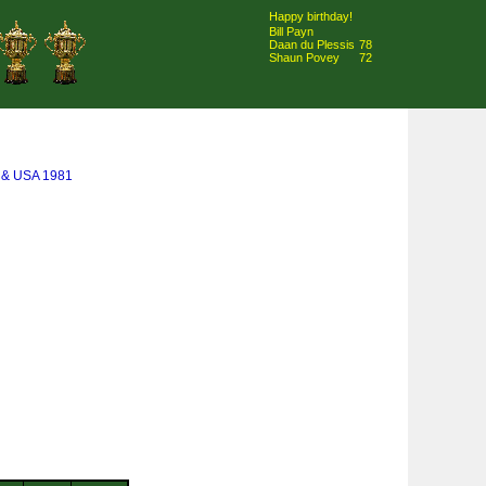
Happy birthday!
Bill Payn
Daan du Plessis
78
Shaun Povey
72
 & USA 1981