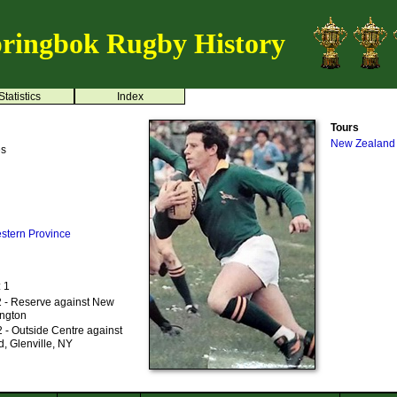
ringbok Rugby History
Statistics
Index
Tours
New Zealand
es
stern Province
: 1
 - Reserve against New
ington
 - Outside Centre against
, Glenville, NY