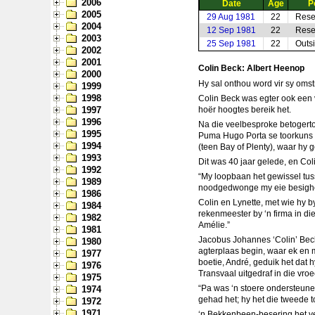
2006
Date
Age
P
2005
29 Aug 1981
22
Rese
2004
12 Sep 1981
22
Rese
2003
25 Sep 1981
22
Outs
2002
2001
Colin Beck: Albert Heenop
2000
Hy sal onthou word vir sy oms
1999
1998
Colin Beck was egter ook een va
1997
hoër hoogtes bereik het.
1996
Na die veelbesproke betogerto
1995
Puma Hugo Porta se toorkuns be
1994
(teen Bay of Plenty), waar hy 
1993
Dit was 40 jaar gelede, en Col
1992
“My loopbaan het gewissel tus
1989
noodgedwonge my eie besighe
1986
Colin en Lynette, met wie hy by
1984
rekenmeester by ‘n firma in di
1982
Amélie.”
1981
Jacobus Johannes ‘Colin’ Beck 
1980
agterplaas begin, waar ek en m
1977
boetie, André, geduik het dat 
1976
Transvaal uitgedraf in die vroe
1975
“Pa was ‘n stoere ondersteun
1974
gehad het; hy het die tweede t
1972
1971
‘n Bekkenbeen-besering het ve