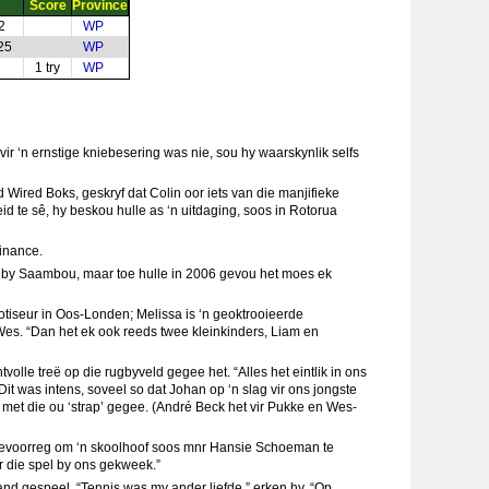
Score
Province
2
WP
25
WP
1 try
WP
 vir ‘n ernstige kniebesering was nie, sou hy waarskynlik selfs
ired Boks, geskryf dat Colin oor iets van die manjifieke
 te sê, hy beskou hulle as ‘n uitdaging, soos in Rotorua
Finance.
r by Saambou, maar toe hulle in 2006 gevou het moes ek
rkotiseur in Oos-Londen; Melissa is ‘n geoktrooieerde
-Wes. “Dan het ek ook reeds twee kleinkinders, Liam en
olle treë op die rugbyveld gegee het. “Alles het eintlik in ons
it was intens, soveel so dat Johan op ‘n slag vir ons jongste
 met die ou ‘strap’ gegee. (André Beck het vir Pukke en Wes-
bevoorreg om ‘n skoolhoof soos mnr Hansie Schoeman te
ir die spel by ons gekweek.”
nd gespeel. “Tennis was my ander liefde,” erken hy. “Op