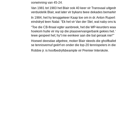
oorwinning van 45-24.
Van 1981 tot 1983 het Blair ook 40 keer vir Transvaal uitge
verduidelik Blair, wat later vir bykans twee dekades bemarki
In 1984, het hy teruggekeer Kaap toe om in dr. Anton Rupert 
eindstryd teen Natal. “Ek het vir Van der Stel, wat naby ons 
“Toe die CB-finaal egter aanbreek, het die WP-keurders waars
hoekom hulle vir my op die plaasvervangerbank gekies het. “
lewe gespeel het; hy’t nie eenkeer aan die bal geraak nie!’”
Hoewel deesdae afgetree, moker Blair steeds die gholfballetj
se tennisvernuf geërf en onder die top-20 tennispelers in die
Robbie jr. is hoofbedryfsbeampte vir Premier Interskole.