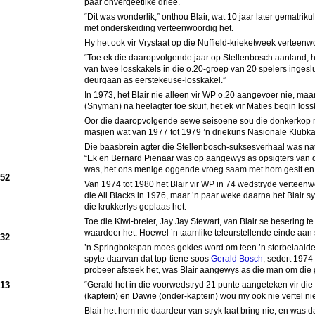
paar onvergeetlike drieë.
“Dit was wonderlik,” onthou Blair, wat 10 jaar later gematrik
met onderskeiding verteenwoordig het.
Hy het ook vir Vrystaat op die Nuffield-krieketweek verteenw
“Toe ek die daaropvolgende jaar op Stellenbosch aanland, he
van twee losskakels in die o.20-groep van 20 spelers ingesl
deurgaan as eerstekeuse-losskakel.”
In 1973, het Blair nie alleen vir WP o.20 aangevoer nie, m
(Snyman) na heelagter toe skuif, het ek vir Maties begin loss
Oor die daaropvolgende sewe seisoene sou die donkerkop met d
masjien wat van 1977 tot 1979 ’n driekuns Nasionale Klubka
Die baasbrein agter die Stellenbosch-suksesverhaal was na
“Ek en Bernard Pienaar was op aangewys as opsigters van die
was, het ons menige oggende vroeg saam met hom gesit en ge
952
Van 1974 tot 1980 het Blair vir WP in 74 wedstryde verteenw
die All Blacks in 1976, maar ’n paar weke daarna het Blair 
die krukkerlys geplaas het.
Toe die Kiwi-breier, Jay Jay Stewart, van Blair se besering t
waardeer het. Hoewel ’n taamlike teleurstellende einde aan 
932
’n Springbokspan moes gekies word om teen ’n sterbelaaide w
spyte daarvan dat top-tiene soos
Gerald Bosch
, sedert 1974
probeer afsteek het, was Blair aangewys as die man om die 
913
“Gerald het in die voorwedstryd 21 punte aangeteken vir die
(kaptein) en Dawie (onder-kaptein) wou my ook nie vertel nie
Blair het hom nie daardeur van stryk laat bring nie, en was d