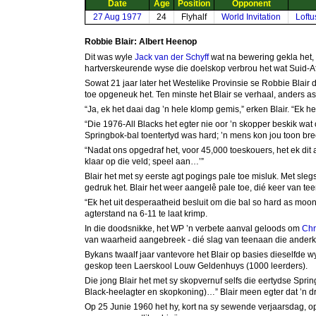
Date
Age
Position
Opponent
27 Aug 1977
24
Flyhalf
World Invitation
Loftu
Robbie Blair: Albert Heenop
Dit was wyle
Jack van der Schyff
wat na bewering gekla het,
hartverskeurende wyse die doelskop verbrou het wat Suid-Afri
Sowat 21 jaar later het Westelike Provinsie se Robbie Blair 
toe opgeneuk het. Ten minste het Blair se verhaal, anders as
“Ja, ek het daai dag ’n hele klomp gemis,” erken Blair. “Ek h
“Die 1976-All Blacks het egter nie oor ’n skopper beskik wa
Springbok-bal toentertyd was hard; ’n mens kon jou toon bre
“Nadat ons opgedraf het, voor 45,000 toeskouers, het ek dit 
klaar op die veld; speel aan…’”
Blair het met sy eerste agt pogings pale toe misluk. Met sle
gedruk het. Blair het weer aangelê pale toe, dié keer van te
“Ek het uit desperaatheid besluit om die bal so hard as moont
agterstand na 6-11 te laat krimp.
In die doodsnikke, het WP ’n verbete aanval geloods om
Chr
van waarheid aangebreek - dié slag van teenaan die anderka
Bykans twaalf jaar vantevore het Blair op basies dieselfde wy
geskop teen Laerskool Louw Geldenhuys (1000 leerders).
Die jong Blair het met sy skopvernuf selfs die eertydse Spri
Black-heelagter en skopkoning)…” Blair meen egter dat ’n dri
Op 25 Junie 1960 het hy, kort na sy sewende verjaarsdag, op