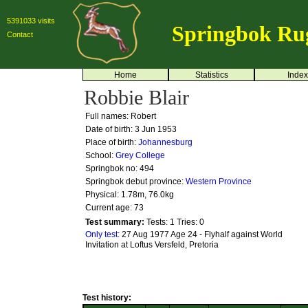
5391033 visits
Springbok Ru
Contact
Home
Statistics
Index
Robbie Blair
Full names: Robert
Date of birth: 3 Jun 1953
Place of birth:
Johannesburg
School:
Grey College
Springbok no:
494
Springbok debut province:
Western Province
Physical: 1.78m, 76.0kg
Current age: 73
Test summary:
Tests: 1
Tries: 0
Only test:
27 Aug 1977 Age 24 - Flyhalf against World
Invitation at Loftus Versfeld, Pretoria
Test history: