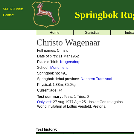
5411637 visits
Springbok Ru
Contact
Home
Statistics
Index
Christo Wagenaar
Full names: Christo
Date of birth: 11 Mar 1952
Place of birth:
Krugersdorp
School:
Monument
Springbok no:
491
Springbok debut province:
Northern Transvaal
Physical: 1.88m, 85.0kg
Current age: 74
Test summary:
Tests: 1
Tries: 0
Only test:
27 Aug 1977 Age 25 - Inside Centre against
World Invitation at Loftus Versfeld, Pretoria
Test history: