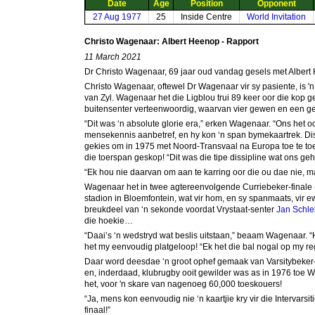
Date
Age
Position
Opponent
27 Aug 1977
25
Inside Centre
World Invitation
Christo Wagenaar: Albert Heenop - Rapport
11 March 2021
Dr Christo Wagenaar, 69 jaar oud vandag gesels met Albert
Christo Wagenaar, oftewel Dr Wagenaar vir sy pasiente, is '
van Zyl. Wagenaar het die Ligblou trui 89 keer oor die kop ge
buitensenter verteenwoordig, waarvan vier gewen en een g
“Dit was ‘n absolute glorie era,” erken Wagenaar. “Ons het o
mensekennis aanbetref, en hy kon ‘n span bymekaartrek. Dis
gekies om in 1975 met Noord-Transvaal na Europa toe te toer
die toerspan geskop! “Dit was die tipe dissipline wat ons geh
“Ek hou nie daarvan om aan te karring oor die ou dae nie, ma
Wagenaar het in twee agtereenvolgende Curriebeker-finale (1
stadion in Bloemfontein, wat vir hom, en sy spanmaats, vir e
breukdeel van ‘n sekonde voordat Vrystaat-senter
Jan Schl
die hoekie…
“Daai’s ‘n wedstryd wat beslis uitstaan,” beaam Wagenaar. “H
het my eenvoudig platgeloop! “Ek het die bal nogal op my regte
Daar word deesdae ‘n groot ophef gemaak van Varsitybeker-r
en, inderdaad, klubrugby ooit gewilder was as in 1976 toe Wa
het, voor 'n skare van nagenoeg 60,000 toeskouers!
“Ja, mens kon eenvoudig nie ‘n kaartjie kry vir die Intervar
finaal!”