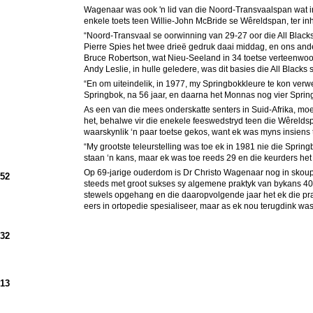
Wagenaar was ook 'n lid van die Noord-Transvaalspan wat in 
enkele toets teen Willie-John McBride se Wêreldspan, ter in
“Noord-Transvaal se oorwinning van 29-27 oor die All Black
Pierre Spies het twee drieë gedruk daai middag, en ons ande
Bruce Robertson, wat Nieu-Seeland in 34 toetse verteenwoord
Andy Leslie, in hulle geledere, was dit basies die All Blacks 
“En om uiteindelik, in 1977, my Springbokkleure te kon ve
Springbok, na 56 jaar, en daarna het Monnas nog vier Spring
As een van die mees onderskatte senters in Suid-Afrika, mo
het, behalwe vir die enekele feeswedstryd teen die Wêreldspa
waarskynlik ‘n paar toetse gekos, want ek was myns insiens 
“My grootste teleurstelling was toe ek in 1981 nie die Sp
staan ‘n kans, maar ek was toe reeds 29 en die keurders he
Op 69-jarige ouderdom is Dr Christo Wagenaar nog in skoupe
952
steeds met groot sukses sy algemene praktyk van bykans 40
stewels opgehang en die daaropvolgende jaar het ek die prak
eers in ortopedie spesialiseer, maar as ek nou terugdink was 
932
913