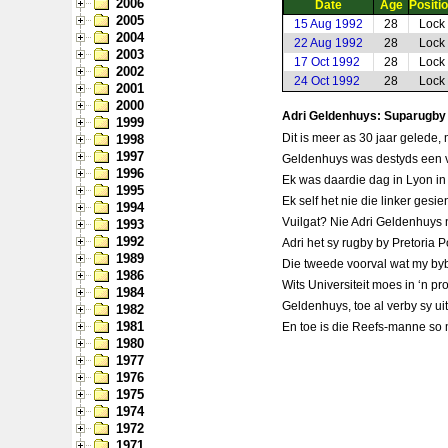
2006
Date
Age
Positi
2005
15 Aug 1992
28
Lock
2004
22 Aug 1992
28
Lock
2003
17 Oct 1992
28
Lock
2002
24 Oct 1992
28
Lock
2001
2000
Adri Geldenhuys: Suparugby
1999
Dit is meer as 30 jaar gelede,
1998
1997
Geldenhuys was destyds een 
1996
Ek was daardie dag in Lyon in 
1995
Ek self het nie die linker gesi
1994
Vuilgat? Nie Adri Geldenhuys n
1993
1992
Adri het sy rugby by Pretoria 
1989
Die tweede voorval wat my bybl
1986
Wits Universiteit moes in ‘n p
1984
Geldenhuys, toe al verby sy uit
1982
1981
En toe is die Reefs-manne so 
1980
1977
1976
1975
1974
1972
1971