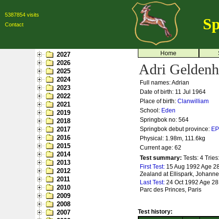
5387854 visits
Sp
Contact
Home
2027
2026
Adri Gelden
2025
2024
Full names: Adrian
2023
Date of birth: 11 Jul 1964
2022
Place of birth:
Clanwilliam
2021
School:
Eden
2019
Springbok no:
564
2018
2017
Springbok debut province:
EP
2016
Physical: 1.98m, 111.6kg
2015
Current age: 62
2014
Test summary:
Tests: 4
Tries
2013
First Test:
15 Aug 1992 Age 28
2012
Zealand at Ellispark, Johann
2011
Last Test:
24 Oct 1992 Age 28 
2010
Parc des Princes, Paris
2009
2008
Test history:
2007