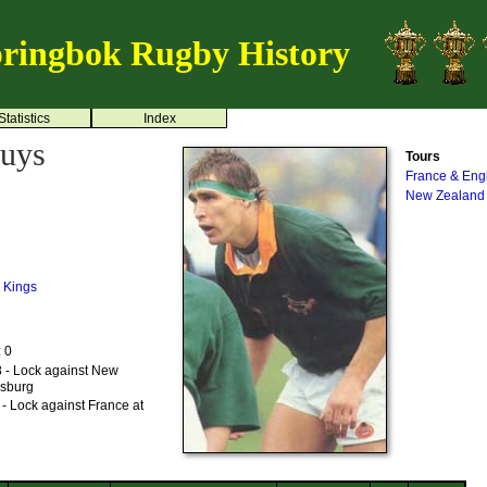
ringbok Rugby History
Statistics
Index
huys
Tours
France & Eng
New Zealand
 Kings
: 0
 - Lock against New
esburg
- Lock against France at