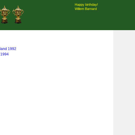
Happy birthday!
Willem Barnard
land 1992
 1994