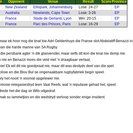
on
Opponent
Venue
Result
Score
Province
New Zealand
Ellispark, Johannesburg
Lose: 24-27
EP
Australia
Newlands, Cape Town
Lose: 3-26
EP
France
Stade de Gerland, Lyon
Win: 20-15
EP
France
Parc des Princes, Paris
Lose: 16-29
EP
 maar ek hoor nog die knal toe Adri Geldenhuys die Franse slot Abdelatiff Benazzi i
van die harde manne van SA Rugby.
die persbank agter ‘n dik glasvenster, maar selfs dit kon die knal nie demp nie.
en nie en Benazzi moes die veld met ‘n draagbaar verlaat,
ie! Ek wil dit nie goedpraat nie, maar dit was destyds deel van die spel.
Polisie en die Blou Bul se ongenaakbare rugbyfabriek begin speel.
y het nooit ‘n voorval opgelewer nie.
romosie-relegasiestryd teen Vaal Reefs, wat ‘n reputasie gehad het, speel.
trede het die dag vir Wits uitgedraf.
mak so lammetjies en die wedstryd verloop sonder enige insident.